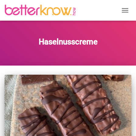
NAVIG
UMSC
Haselnusscreme