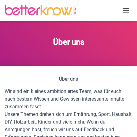
N
A
V
I
G
Über uns
A
T
I
O
N
U
Über uns
M
S
Wir sind ein kleines ambitioniertes Team, was für euch
C
H
nach bestem Wissen und Gewissen interessante Inhalte
A
zusammen fasst.
L
Unsere Themen drehen sich um Ernährung, Sport, Haushalt,
T
E
DIY, Holzarbeit, Kinder und viele mehr. Wenn du
N
Anregungen hast, freuen wir uns auf Feedback und