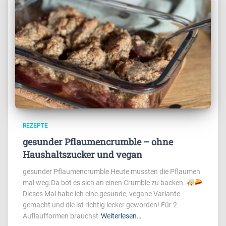
REZEPTE
gesunder Pflaumencrumble – ohne
Haushaltszucker und vegan
gesunder Pflaumencrumble Heute mussten die Pflaumen
mal weg.Da bot es sich an einen Crumble zu backen.
Dieses Mal habe ich eine gesunde, vegane Variante
gemacht und die ist richtig lecker geworden! Für 2
Auflaufformen brauchst
Weiterlesen…