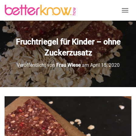
N
A
V
I
G
Fruchtriegel für Kinder – ohne
A
T
Zuckerzusatz
I
O
Veröffentlicht von
Frau Wiese
am
April 15, 2020
N
U
M
S
C
H
A
L
T
E
N