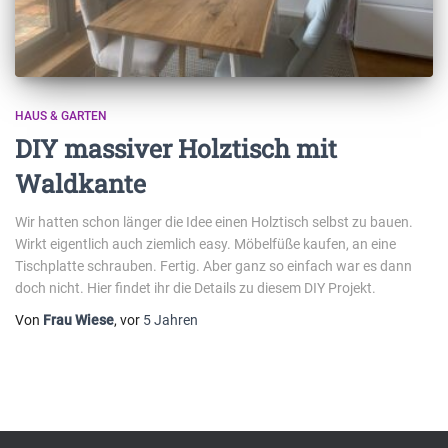
HAUS & GARTEN
DIY massiver Holztisch mit
Waldkante
Wir hatten schon länger die Idee einen Holztisch selbst zu bauen.
Wirkt eigentlich auch ziemlich easy. Möbelfüße kaufen, an eine
Tischplatte schrauben. Fertig. Aber ganz so einfach war es dann
doch nicht. Hier findet ihr die Details zu diesem DIY Projekt.
Von
Frau Wiese
, vor
5 Jahren