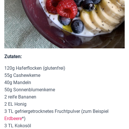
Zutaten:
120g Haferflocken (glutenfrei)
55g Cashewkerne
40g Mandeln
50g Sonnenblumenkerne
2 reife Bananen
2 EL Honig
3 TL gefriergetrocknetes Fruchtpulver (zum Beispiel
Erdbeere
*)
3 TL Kokosöl