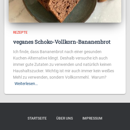
REZEPTE
veganes Schoko-Vollkorn-Bananenbrot
Ich finde, dass Bananenbrot nach einer gesunden
Kuchen-Alternative klingt. Deshalb versuche ich auch
immer gute Zutaten zu verwenden und natürlich keinen
Haushaltszucker. Wichtig ist mir auch immer kein weißes
Mehl zu verwenden, sondern Vollkornmehl. Warum?
Weiterlesen…
STARTSEITE
ÜBER UNS
IMPRESSUM