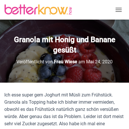
N
A
V
I
G
Granola mit Honig und Banane
A
T
gesüßt
I
O
Veröffentlicht von
Frau Wiese
am
Mai 24, 2020
N
U
M
S
C
H
Ich esse super gern Joghurt mit Müsli zum Frühstück.
A
Granola als Topping habe ich bisher immer vermieden,
L
T
obwohl es das Frühstück natürlich ganz schön versüßen
E
würde. Aber genau das ist da Problem. Leider ist dort meist
N
sehr viel Zucker zugesetzt. Also habe ich mal eine